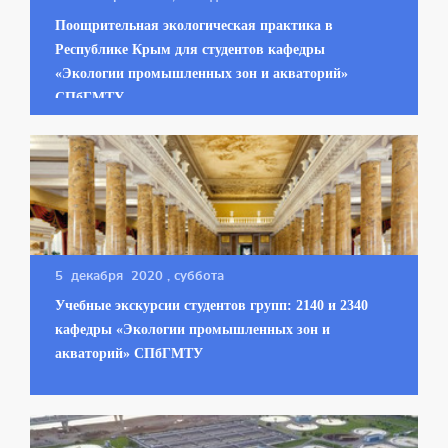
Поощрительная экологическая практика в
Республике Крым для студентов кафедры
«Экологии промышленных зон и акваторий»
СПбГМТУ
5 декабря 2020
, суббота
Учебные экскурсии студентов групп: 2140 и 2340
кафедры «Экологии промышленных зон и
акваторий» СПбГМТУ