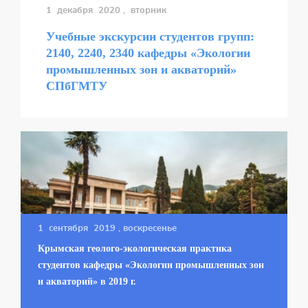
1 декабря 2020
, вторник
Учебные экскурсии студентов групп:
2140, 2240, 2340 кафедры «Экологии
промышленных зон и акваторий»
СПбГМТУ
1 сентября 2019
, воскресенье
Крымская геолого-экологическая практика
студентов кафедры «Экологии промышленных зон
и акваторий» в 2019 г.