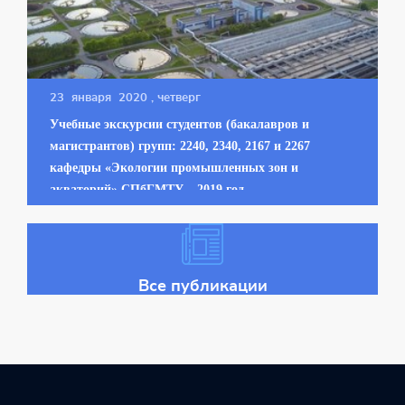
23 января 2020
, четверг
Учебные экскурсии студентов (бакалавров и
магистрантов) групп: 2240, 2340, 2167 и 2267
кафедры «Экологии промышленных зон и
акваторий» СПбГМТУ – 2019 год
Все публикации