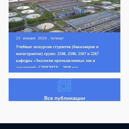
23 января 2020
, четверг
Учебные экскурсии студентов (бакалавров и
магистрантов) групп: 2240, 2340, 2167 и 2267
кафедры «Экологии промышленных зон и
акваторий» СПбГМТУ – 2019 год
Все публикации