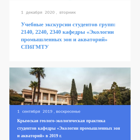
1 декабря 2020
, вторник
Учебные экскурсии студентов групп:
2140, 2240, 2340 кафедры «Экологии
промышленных зон и акваторий»
СПбГМТУ
1 сентября 2019
, воскресенье
Крымская геолого-экологическая практика
студентов кафедры «Экологии промышленных зон
и акваторий» в 2019 г.