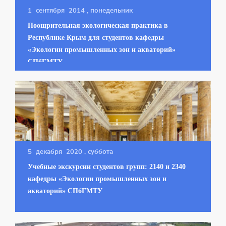
1 сентября 2014
, понедельник
Поощрительная экологическая практика в
Республике Крым для студентов кафедры
«Экологии промышленных зон и акваторий»
СПбГМТУ
5 декабря 2020
, суббота
Учебные экскурсии студентов групп: 2140 и 2340
кафедры «Экологии промышленных зон и
акваторий» СПбГМТУ