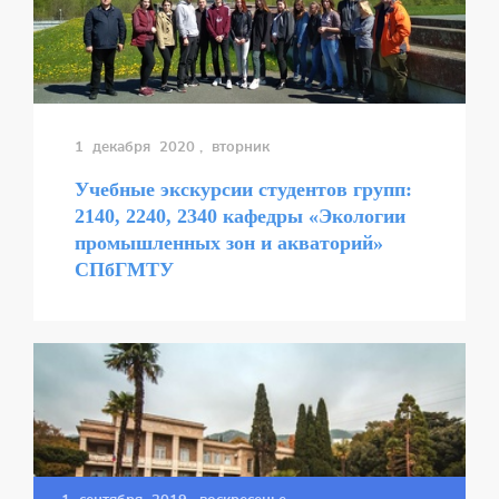
1 декабря 2020
, вторник
Учебные экскурсии студентов групп:
2140, 2240, 2340 кафедры «Экологии
промышленных зон и акваторий»
СПбГМТУ