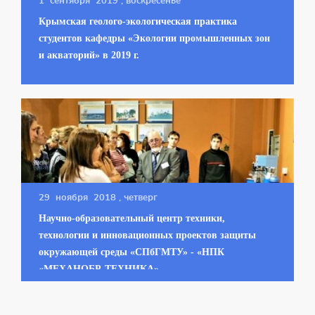
1 сентября 2019
, воскресенье
Крымская геолого-экологическая практика
студентов кафедры «Экологии промышленных зон
и акваторий» в 2019 г.
29 ноября 2018
, четверг
Научно-образовательный центр техники,
технологии и инновационных проектов защиты
окружающей среды «СПбГМТУ» - «НПК
«МЕХАНОБР-ТЕХНИКА»