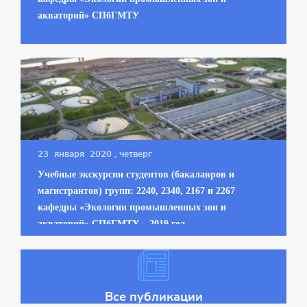
акваторий» СПбГМТУ
23 января 2020
, четверг
Учебные экскурсии студентов (бакалавров и
магистрантов) групп: 2240, 2340, 2167 и 2267
кафедры «Экологии промышленных зон и
акваторий» СПбГМТУ – 2019 год
Все публикации