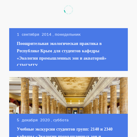
1 сентября 2014
, понедельник
Поощрительная экологическая практика в
Республике Крым для студентов кафедры
«Экологии промышленных зон и акваторий»
СПбГМТУ
5 декабря 2020
, суббота
Учебные экскурсии студентов групп: 2140 и 2340
кафедры «Экологии промышленных зон и