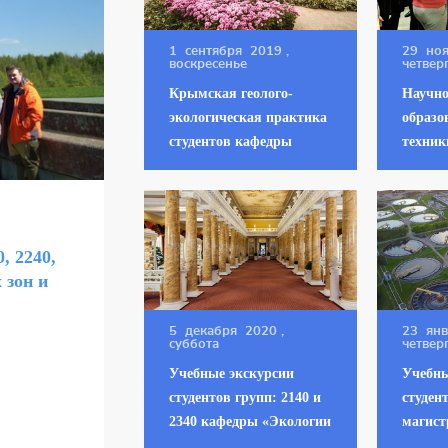
1 сентября 2019
,
29 но
воскресенье
четвер
Крымская геолого-
Научно
экологическая практика
образо
студентов кафедры
техник
«Экологии
иннов
промышленных зон и
проект
акваторий» в 2019 г.
окруж
«СПбГ
, 2240,
«МЕХ
 зон и
ТЕХН
5 декабря 2020
,
23 ян
суббота
четвер
Учебные экскурсии
Учебны
студентов групп: 2140 и
студен
2340 кафедры «Экологии
магист
промышленных зон и
2240, 2