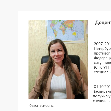
Доцен
2007-2012
Петербур
противоп
Федераци
ситуациям
(СПб УГП
специальн
01.10.201
(аспирант
получив у
специальн
безопасность.