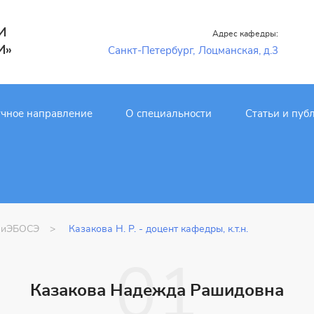
И
Адрес кафедры:
И»
Санкт-Петербург,
Лоцманская, д.3
чное направление
О специальности
Статьи и пуб
 ПиЭБОСЭ
Казакова Н. Р. - доцент кафедры, к.т.н.
Казакова Надежда Рашидовна