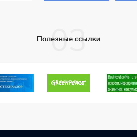
акваторий» СПбГМТУ
кафед
промы
акват
2019 го
Полезные ссылки