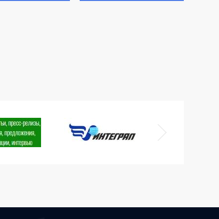
ры «Экологии
шленных зон и
орий» СПбГМТУ –
д