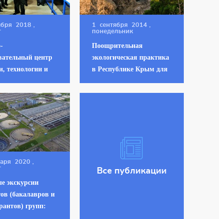
ября 2018
,
1 сентября 2014
,
г
понедельник
-
Поощрительная
вательный центр
экологическая практика
и, технологии и
в Республике Крым для
ационных
студентов кафедры
ов защиты
«Экологии
ающей среды
промышленных зон и
МТУ» - «НПК
акваторий» СПбГМТУ
АНОБР-
ИКА»
варя 2020
,
г
Все публикации
е экскурсии
тов (бакалавров и
рантов) групп:
340, 2167 и 2267